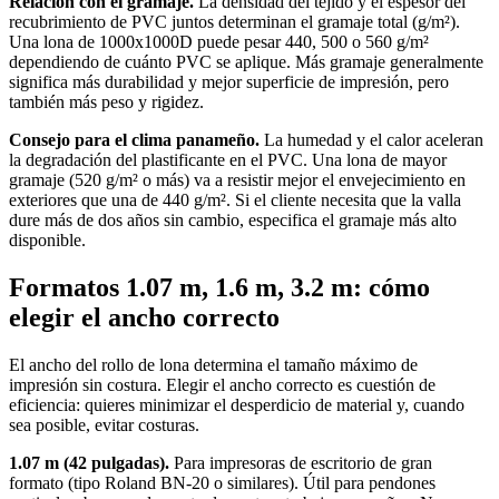
Relación con el gramaje.
La densidad del tejido y el espesor del
recubrimiento de PVC juntos determinan el gramaje total (g/m²).
Una lona de 1000x1000D puede pesar 440, 500 o 560 g/m²
dependiendo de cuánto PVC se aplique. Más gramaje generalmente
significa más durabilidad y mejor superficie de impresión, pero
también más peso y rigidez.
Consejo para el clima panameño.
La humedad y el calor aceleran
la degradación del plastificante en el PVC. Una lona de mayor
gramaje (520 g/m² o más) va a resistir mejor el envejecimiento en
exteriores que una de 440 g/m². Si el cliente necesita que la valla
dure más de dos años sin cambio, especifica el gramaje más alto
disponible.
Formatos 1.07 m, 1.6 m, 3.2 m: cómo
elegir el ancho correcto
El ancho del rollo de lona determina el tamaño máximo de
impresión sin costura. Elegir el ancho correcto es cuestión de
eficiencia: quieres minimizar el desperdicio de material y, cuando
sea posible, evitar costuras.
1.07 m (42 pulgadas).
Para impresoras de escritorio de gran
formato (tipo Roland BN-20 o similares). Útil para pendones