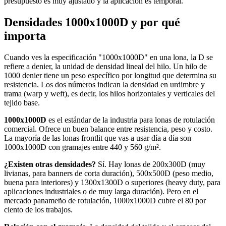
presupuesto es muy ajustado y la aplicación es temporal.
Densidades 1000x1000D y por qué
importa
Cuando ves la especificación "1000x1000D" en una lona, la D se
refiere a denier, la unidad de densidad lineal del hilo. Un hilo de
1000 denier tiene un peso específico por longitud que determina su
resistencia. Los dos números indican la densidad en urdimbre y
trama (warp y weft), es decir, los hilos horizontales y verticales del
tejido base.
1000x1000D
es el estándar de la industria para lonas de rotulación
comercial. Ofrece un buen balance entre resistencia, peso y costo.
La mayoría de las lonas frontlit que vas a usar día a día son
1000x1000D con gramajes entre 440 y 560 g/m².
¿Existen otras densidades?
Sí. Hay lonas de 200x300D (muy
livianas, para banners de corta duración), 500x500D (peso medio,
buena para interiores) y 1300x1300D o superiores (heavy duty, para
aplicaciones industriales o de muy larga duración). Pero en el
mercado panameño de rotulación, 1000x1000D cubre el 80 por
ciento de los trabajos.