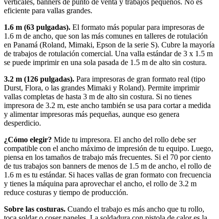
verticales, banners de punto de venta y trabajos pequeños. No es
eficiente para vallas grandes.
1.6 m (63 pulgadas).
El formato más popular para impresoras de
1.6 m de ancho, que son las más comunes en talleres de rotulación
en Panamá (Roland, Mimaki, Epson de la serie S). Cubre la mayoría
de trabajos de rotulación comercial. Una valla estándar de 3 x 1.5 m
se puede imprimir en una sola pasada de 1.5 m de alto sin costura.
3.2 m (126 pulgadas).
Para impresoras de gran formato real (tipo
Durst, Flora, o las grandes Mimaki y Roland). Permite imprimir
vallas completas de hasta 3 m de alto sin costura. Si no tienes
impresora de 3.2 m, este ancho también se usa para cortar a medida
y alimentar impresoras más pequeñas, aunque eso genera
desperdicio.
¿Cómo elegir?
Mide tu impresora. El ancho del rollo debe ser
compatible con el ancho máximo de impresión de tu equipo. Luego,
piensa en los tamaños de trabajo más frecuentes. Si el 70 por ciento
de tus trabajos son banners de menos de 1.5 m de ancho, el rollo de
1.6 m es tu estándar. Si haces vallas de gran formato con frecuencia
y tienes la máquina para aprovechar el ancho, el rollo de 3.2 m
reduce costuras y tiempo de producción.
Sobre las costuras.
Cuando el trabajo es más ancho que tu rollo,
toca soldar o coser paneles. La soldadura con pistola de calor es la