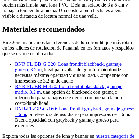
opción más limpia para lona PVC. Deja un solape de 3 a 5 cm y
trabaja a temperatura media. Una costura bien hecha es apenas
visible a distancia de lectura normal de una valla.
Materiales recomendados
En 32one manejamos las referencias de lona frontlit que más rotan
en los talleres de rotulación de Panamá, en los formatos y respaldos
que se usan en el día a día:
BNR-FL-BB-G-320: Lona frontlit blackback, gramaje
grueso, 3.2 m
, ideal para vallas de gran formato donde
necesitas máxima opacidad y durabilidad. Compatible con
impresoras de 3.2 m de ancho.
BNR-FL-BB-M-320: Lona frontlit blackback, gramaje
medio, 3.2 m
, una opción de blackback con gramaje
intermedio para trabajos de exterior con buena relación
costo/durabilidad.
BNR-FL-GB-G-160: Lona frontlit greyback, gramaje grueso,
1.6 m
, la referencia de uso diario para impresoras de 1.6 m.
Buena opacidad con greyback y gramaje grueso para
exteriores.
Explora todas las opciones de lona y banner en
nuestra categoría de