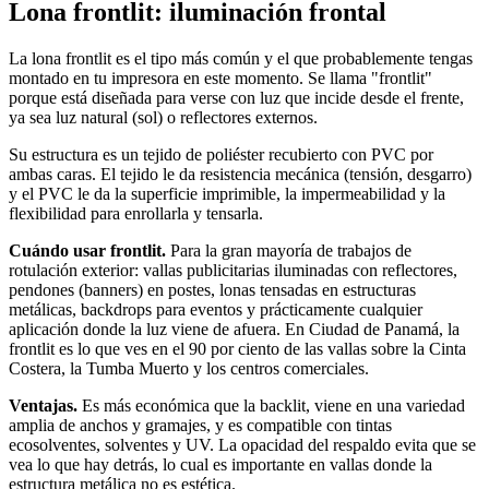
Lona frontlit: iluminación frontal
La lona frontlit es el tipo más común y el que probablemente tengas
montado en tu impresora en este momento. Se llama "frontlit"
porque está diseñada para verse con luz que incide desde el frente,
ya sea luz natural (sol) o reflectores externos.
Su estructura es un tejido de poliéster recubierto con PVC por
ambas caras. El tejido le da resistencia mecánica (tensión, desgarro)
y el PVC le da la superficie imprimible, la impermeabilidad y la
flexibilidad para enrollarla y tensarla.
Cuándo usar frontlit.
Para la gran mayoría de trabajos de
rotulación exterior: vallas publicitarias iluminadas con reflectores,
pendones (banners) en postes, lonas tensadas en estructuras
metálicas, backdrops para eventos y prácticamente cualquier
aplicación donde la luz viene de afuera. En Ciudad de Panamá, la
frontlit es lo que ves en el 90 por ciento de las vallas sobre la Cinta
Costera, la Tumba Muerto y los centros comerciales.
Ventajas.
Es más económica que la backlit, viene en una variedad
amplia de anchos y gramajes, y es compatible con tintas
ecosolventes, solventes y UV. La opacidad del respaldo evita que se
vea lo que hay detrás, lo cual es importante en vallas donde la
estructura metálica no es estética.