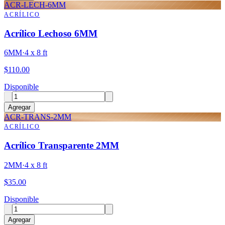
ACR-LECH-6MM
ACRÍLICO
Acrílico Lechoso 6MM
6MM
·
4 x 8 ft
$
110.00
Disponible
Agregar
ACR-TRANS-2MM
ACRÍLICO
Acrílico Transparente 2MM
2MM
·
4 x 8 ft
$
35.00
Disponible
Agregar