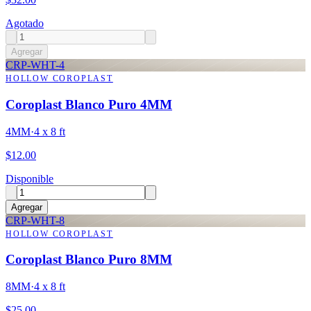
Agotado
Agregar
CRP-WHT-4
HOLLOW COROPLAST
Coroplast Blanco Puro 4MM
4MM
·
4 x 8 ft
$
12.00
Disponible
Agregar
CRP-WHT-8
HOLLOW COROPLAST
Coroplast Blanco Puro 8MM
8MM
·
4 x 8 ft
$
25.00