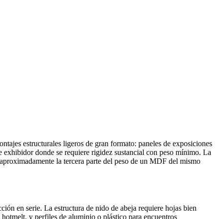
tajes estructurales ligeros de gran formato: paneles de exposiciones
de exhibidor donde se requiere rigidez sustancial con peso mínimo. La
o (aproximadamente la tercera parte del peso de un MDF del mismo
cción en serie. La estructura de nido de abeja requiere hojas bien
hotmelt, y perfiles de aluminio o plástico para encuentros