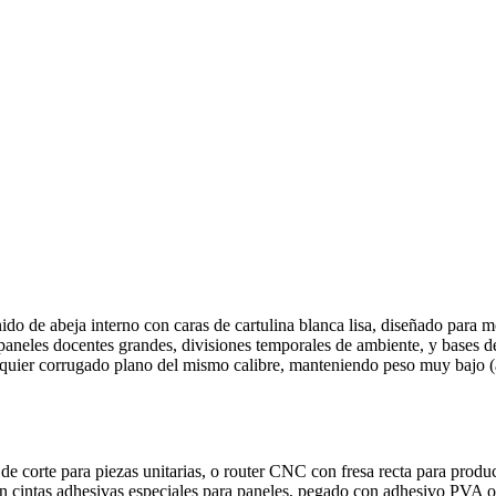
de abeja interno con caras de cartulina blanca lisa, diseñado para mon
, paneles docentes grandes, divisiones temporales de ambiente, y bases 
cualquier corrugado plano del mismo calibre, manteniendo peso muy baj
 de corte para piezas unitarias, o router CNC con fresa recta para produ
on cintas adhesivas especiales para paneles, pegado con adhesivo PVA o 