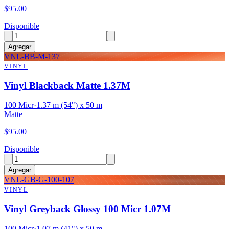
$
95.00
Disponible
Agregar
VNL-BB-M-137
VINYL
Vinyl Blackback Matte 1.37M
100 Micr
·
1.37 m (54") x 50 m
Matte
$
95.00
Disponible
Agregar
VNL-GB-G-100-107
VINYL
Vinyl Greyback Glossy 100 Micr 1.07M
100 Micr
·
1.07 m (41") x 50 m