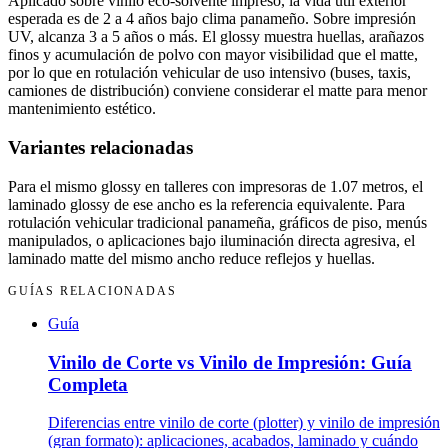
Aplicado sobre vinilo eco-solvente impreso, la vida útil exterior
esperada es de 2 a 4 años bajo clima panameño. Sobre impresión
UV, alcanza 3 a 5 años o más. El glossy muestra huellas, arañazos
finos y acumulación de polvo con mayor visibilidad que el matte,
por lo que en rotulación vehicular de uso intensivo (buses, taxis,
camiones de distribución) conviene considerar el matte para menor
mantenimiento estético.
Variantes relacionadas
Para el mismo glossy en talleres con impresoras de 1.07 metros, el
laminado glossy de ese ancho es la referencia equivalente. Para
rotulación vehicular tradicional panameña, gráficos de piso, menús
manipulados, o aplicaciones bajo iluminación directa agresiva, el
laminado matte del mismo ancho reduce reflejos y huellas.
GUÍAS RELACIONADAS
Guía
Vinilo de Corte vs Vinilo de Impresión: Guía
Completa
Diferencias entre vinilo de corte (plotter) y vinilo de impresión
(gran formato): aplicaciones, acabados, laminado y cuándo