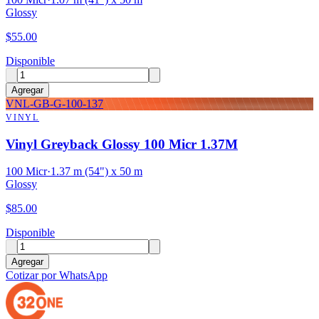
Glossy
$
55.00
Disponible
Agregar
VNL-GB-G-100-137
VINYL
Vinyl Greyback Glossy 100 Micr 1.37M
100 Micr
·
1.37 m (54") x 50 m
Glossy
$
85.00
Disponible
Agregar
Cotizar por WhatsApp