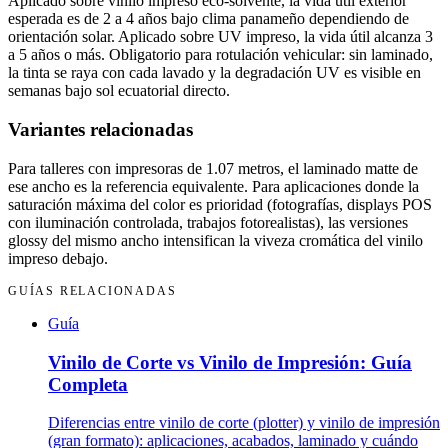
Aplicado sobre vinilo impreso eco-solvente, la vida útil exterior
esperada es de 2 a 4 años bajo clima panameño dependiendo de
orientación solar. Aplicado sobre UV impreso, la vida útil alcanza 3
a 5 años o más. Obligatorio para rotulación vehicular: sin laminado,
la tinta se raya con cada lavado y la degradación UV es visible en
semanas bajo sol ecuatorial directo.
Variantes relacionadas
Para talleres con impresoras de 1.07 metros, el laminado matte de
ese ancho es la referencia equivalente. Para aplicaciones donde la
saturación máxima del color es prioridad (fotografías, displays POS
con iluminación controlada, trabajos fotorealistas), las versiones
glossy del mismo ancho intensifican la viveza cromática del vinilo
impreso debajo.
GUÍAS RELACIONADAS
Guía
Vinilo de Corte vs Vinilo de Impresión: Guía
Completa
Diferencias entre vinilo de corte (plotter) y vinilo de impresión
(gran formato): aplicaciones, acabados, laminado y cuándo