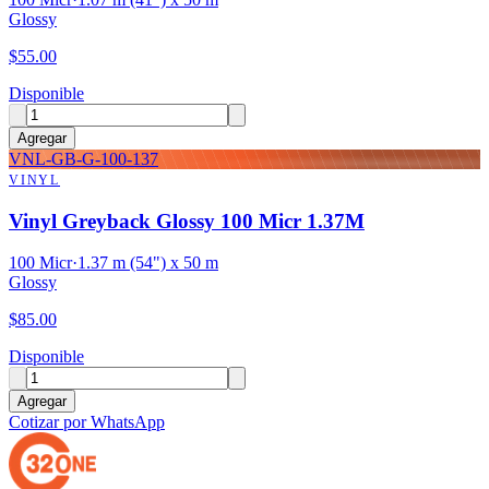
Glossy
$
55.00
Disponible
Agregar
VNL-GB-G-100-137
VINYL
Vinyl Greyback Glossy 100 Micr 1.37M
100 Micr
·
1.37 m (54") x 50 m
Glossy
$
85.00
Disponible
Agregar
Cotizar por WhatsApp