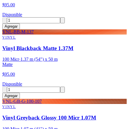
$
95.00
Disponible
Agregar
VNL-BB-M-137
VINYL
Vinyl Blackback Matte 1.37M
100 Micr
·
1.37 m (54") x 50 m
Matte
$
95.00
Disponible
Agregar
VNL-GB-G-100-107
VINYL
Vinyl Greyback Glossy 100 Micr 1.07M
100 Micr
·
1.07 m (41") x 50 m