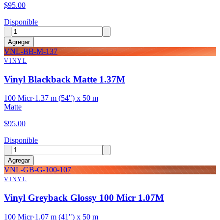
$
95.00
Disponible
Agregar
VNL-BB-M-137
VINYL
Vinyl Blackback Matte 1.37M
100 Micr
·
1.37 m (54") x 50 m
Matte
$
95.00
Disponible
Agregar
VNL-GB-G-100-107
VINYL
Vinyl Greyback Glossy 100 Micr 1.07M
100 Micr
·
1.07 m (41") x 50 m