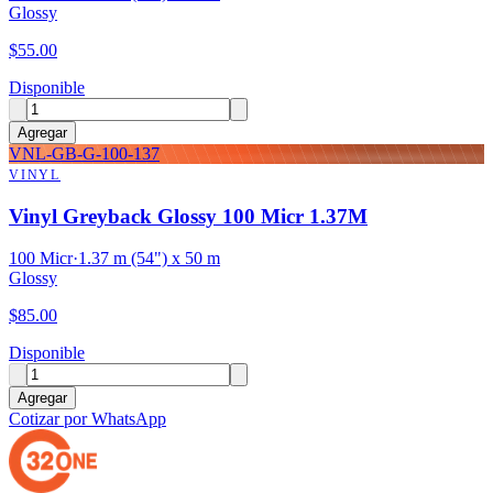
Glossy
$
55.00
Disponible
Agregar
VNL-GB-G-100-137
VINYL
Vinyl Greyback Glossy 100 Micr 1.37M
100 Micr
·
1.37 m (54") x 50 m
Glossy
$
85.00
Disponible
Agregar
Cotizar por WhatsApp