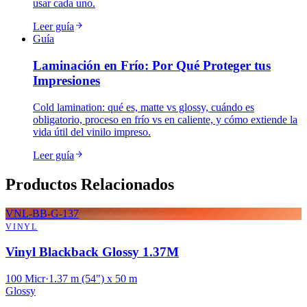
usar cada uno.
Leer guía
Guía
Laminación en Frío: Por Qué Proteger tus
Impresiones
Cold lamination: qué es, matte vs glossy, cuándo es
obligatorio, proceso en frío vs en caliente, y cómo extiende la
vida útil del vinilo impreso.
Leer guía
Productos Relacionados
VNL-BB-G-137
VINYL
Vinyl Blackback Glossy 1.37M
100 Micr
·
1.37 m (54") x 50 m
Glossy