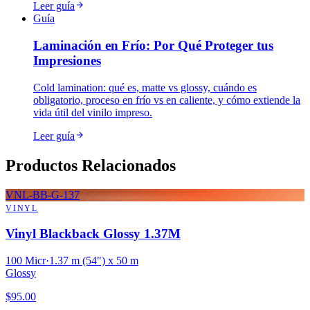
Leer guía
Guía
Laminación en Frío: Por Qué Proteger tus
Impresiones
Cold lamination: qué es, matte vs glossy, cuándo es
obligatorio, proceso en frío vs en caliente, y cómo extiende la
vida útil del vinilo impreso.
Leer guía
Productos Relacionados
VNL-BB-G-137
VINYL
Vinyl Blackback Glossy 1.37M
100 Micr
·
1.37 m (54") x 50 m
Glossy
$
95.00