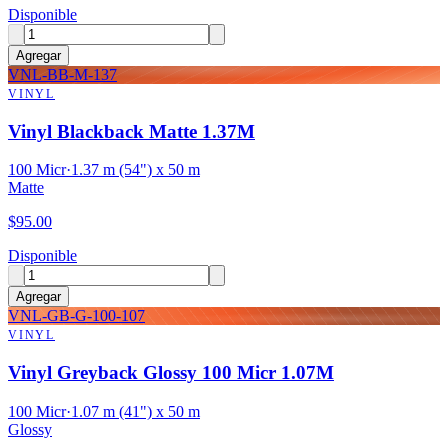
Disponible
Agregar
VNL-BB-M-137
VINYL
Vinyl Blackback Matte 1.37M
100 Micr
·
1.37 m (54") x 50 m
Matte
$
95.00
Disponible
Agregar
VNL-GB-G-100-107
VINYL
Vinyl Greyback Glossy 100 Micr 1.07M
100 Micr
·
1.07 m (41") x 50 m
Glossy