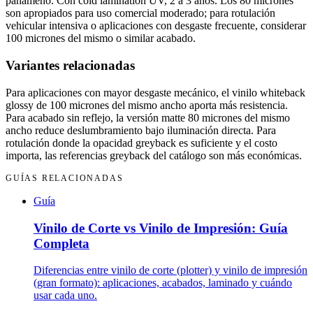
panameño. Con cold lamination UV, 2 a 3 años. Los 80 micrones
son apropiados para uso comercial moderado; para rotulación
vehicular intensiva o aplicaciones con desgaste frecuente, considerar
100 micrones del mismo o similar acabado.
Variantes relacionadas
Para aplicaciones con mayor desgaste mecánico, el vinilo whiteback
glossy de 100 micrones del mismo ancho aporta más resistencia.
Para acabado sin reflejo, la versión matte 80 micrones del mismo
ancho reduce deslumbramiento bajo iluminación directa. Para
rotulación donde la opacidad greyback es suficiente y el costo
importa, las referencias greyback del catálogo son más económicas.
GUÍAS RELACIONADAS
Guía
Vinilo de Corte vs Vinilo de Impresión: Guía
Completa
Diferencias entre vinilo de corte (plotter) y vinilo de impresión
(gran formato): aplicaciones, acabados, laminado y cuándo
usar cada uno.