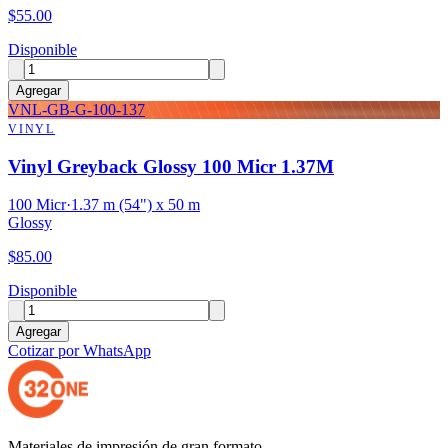
$
55.00
Disponible
Agregar
VNL-GB-G-100-137
VINYL
Vinyl Greyback Glossy 100 Micr 1.37M
100 Micr
·
1.37 m (54") x 50 m
Glossy
$
85.00
Disponible
Agregar
Cotizar por WhatsApp
Materiales de impresión de gran formato