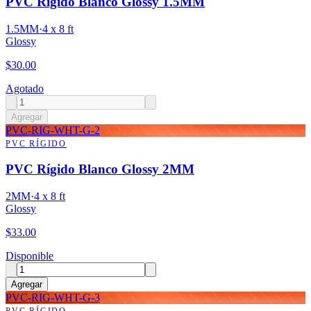
PVC Rígido Blanco Glossy 1.5MM
1.5MM
·
4 x 8 ft
Glossy
$
30.00
Agotado
Agregar
PVC-RIG-WHT-G-2
PVC RÍGIDO
PVC Rígido Blanco Glossy 2MM
2MM
·
4 x 8 ft
Glossy
$
33.00
Disponible
Agregar
PVC-RIG-WHT-G-3