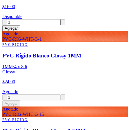
$
16.00
Disponible
Agregar
Agotado
PVC-RIG-WHT-G-1
PVC RÍGIDO
PVC Rígido Blanco Glossy 1MM
1MM
·
4 x 8 ft
Glossy
$
24.00
Agotado
Agregar
Agotado
PVC-RIG-WHT-G-15
PVC RÍGIDO