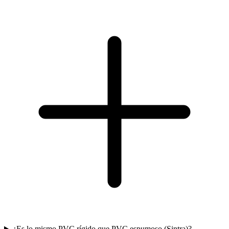
¿Es lo mismo PVC rígido que PVC espumoso (Sintra)?