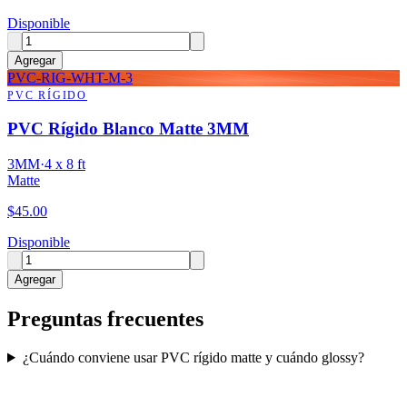
Disponible
Agregar
PVC-RIG-WHT-M-3
PVC RÍGIDO
PVC Rígido Blanco Matte 3MM
3MM
·
4 x 8 ft
Matte
$
45.00
Disponible
Agregar
Preguntas frecuentes
¿Cuándo conviene usar PVC rígido matte y cuándo glossy?