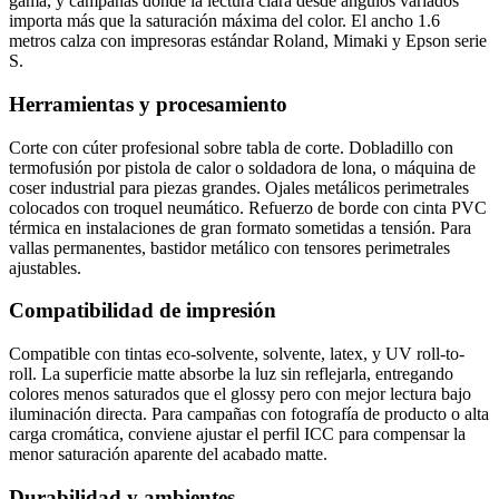
gama, y campañas donde la lectura clara desde ángulos variados
importa más que la saturación máxima del color. El ancho 1.6
metros calza con impresoras estándar Roland, Mimaki y Epson serie
S.
Herramientas y procesamiento
Corte con cúter profesional sobre tabla de corte. Dobladillo con
termofusión por pistola de calor o soldadora de lona, o máquina de
coser industrial para piezas grandes. Ojales metálicos perimetrales
colocados con troquel neumático. Refuerzo de borde con cinta PVC
térmica en instalaciones de gran formato sometidas a tensión. Para
vallas permanentes, bastidor metálico con tensores perimetrales
ajustables.
Compatibilidad de impresión
Compatible con tintas eco-solvente, solvente, latex, y UV roll-to-
roll. La superficie matte absorbe la luz sin reflejarla, entregando
colores menos saturados que el glossy pero con mejor lectura bajo
iluminación directa. Para campañas con fotografía de producto o alta
carga cromática, conviene ajustar el perfil ICC para compensar la
menor saturación aparente del acabado matte.
Durabilidad y ambientes