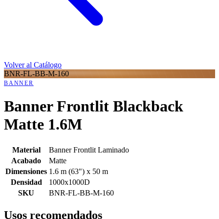
Volver al Catálogo
BNR-FL-BB-M-160
BANNER
Banner Frontlit Blackback
Matte 1.6M
Material
Banner Frontlit Laminado
Acabado
Matte
Dimensiones
1.6 m (63") x 50 m
Densidad
1000x1000D
SKU
BNR-FL-BB-M-160
Usos recomendados