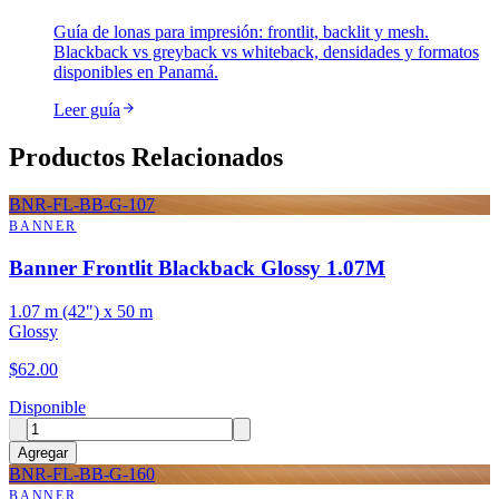
Guía de lonas para impresión: frontlit, backlit y mesh.
Blackback vs greyback vs whiteback, densidades y formatos
disponibles en Panamá.
Leer guía
Productos Relacionados
BNR-FL-BB-G-107
BANNER
Banner Frontlit Blackback Glossy 1.07M
1.07 m (42") x 50 m
Glossy
$
62.00
Disponible
Agregar
BNR-FL-BB-G-160
BANNER