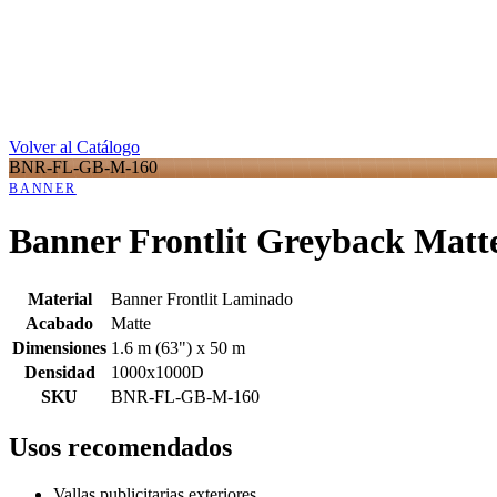
Volver al Catálogo
BNR-FL-GB-M-160
BANNER
Banner Frontlit Greyback Matt
Material
Banner Frontlit Laminado
Acabado
Matte
Dimensiones
1.6 m (63") x 50 m
Densidad
1000x1000D
SKU
BNR-FL-GB-M-160
Usos recomendados
Vallas publicitarias exteriores