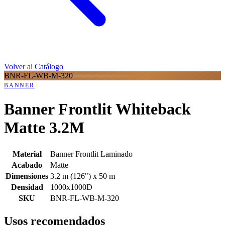
Volver al Catálogo
BNR-FL-WB-M-320
BANNER
Banner Frontlit Whiteback
Matte 3.2M
Material
Banner Frontlit Laminado
Acabado
Matte
Dimensiones
3.2 m (126") x 50 m
Densidad
1000x1000D
SKU
BNR-FL-WB-M-320
Usos recomendados