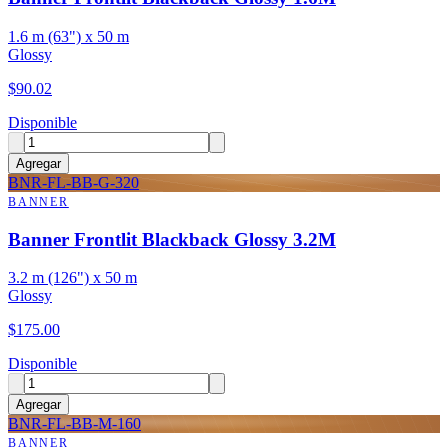
1.6 m (63") x 50 m
Glossy
$
90.02
Disponible
Agregar
BNR-FL-BB-G-320
BANNER
Banner Frontlit Blackback Glossy 3.2M
3.2 m (126") x 50 m
Glossy
$
175.00
Disponible
Agregar
BNR-FL-BB-M-160
BANNER