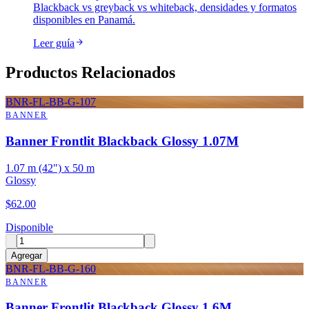
Blackback vs greyback vs whiteback, densidades y formatos
disponibles en Panamá.
Leer guía
Productos Relacionados
BNR-FL-BB-G-107
BANNER
Banner Frontlit Blackback Glossy 1.07M
1.07 m (42") x 50 m
Glossy
$
62.00
Disponible
Agregar
BNR-FL-BB-G-160
BANNER
Banner Frontlit Blackback Glossy 1.6M