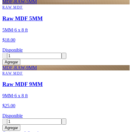
MDF-RAW-5MM
RAW MDF
Raw MDF 5MM
5MM
·
6 x 8 ft
$
18.00
Disponible
Agregar
MDF-RAW-9MM
RAW MDF
Raw MDF 9MM
9MM
·
6 x 8 ft
$
25.00
Disponible
Agregar